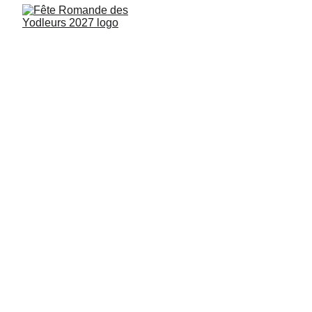
La Fête Romande des Yodleurs 2027 est un 
projet collectif porté par l’attachement et 
l’engagement aux traditions vivantes. Le 